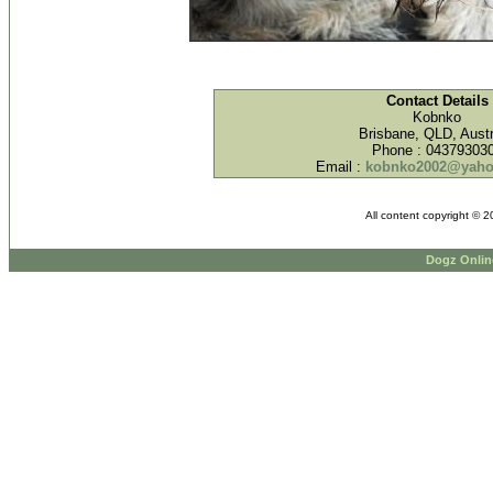
Contact Details
Kobnko
Brisbane, QLD, Austr
Phone : 04379303
Email :
kobnko2002@yaho
All content copyright © 
Dogz Onlin